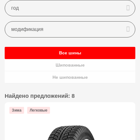
Все
год
Все
модификация
Все шины
Шипованные
Не шипованные
Найдено предложений:
8
Зима
Легковые