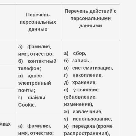
Перечень действий с
Перечень
персональными
персональных
данными
данных
а) фамилия,
а) сбор,
имя, отчество;
б) запись,
б) контактный
в) систематизация,
телефон;
г) накопление,
в) адрес
д) хранение,
электронный
е) уточнение
почты;
(обновление,
г) файлы
изменение),
Сookie.
ж) извлечение,
з) использование,
мках
а) фамилия,
и) передача (кроме
имя, отчество;
распространения),