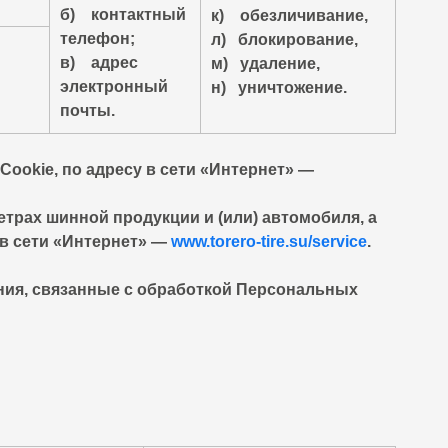
б) контактный
к) обезличивание,
телефон;
л) блокирование,
в) адрес
м) удаление,
электронный
н) уничтожение.
почты.
ookie, по адресу в сети «Интернет» —
рах шинной продукции и (или) автомобиля, а
в сети «Интернет» —
www.torero-tire.su/service
.
ния, связанные с обработкой Персональных